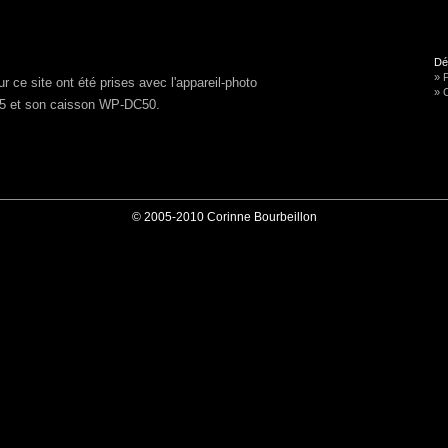
Dé
» P
r ce site ont été prises avec l'appareil-photo
» 
95
et son caisson
WP-DC50
.
© 2005-2010 Corinne Bourbeillon