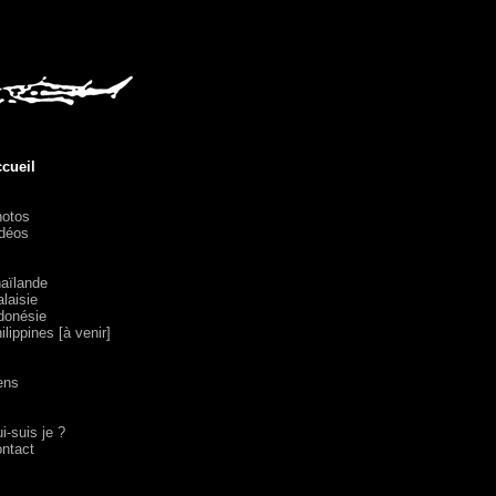
cueil
otos
déos
aïlande
laisie
donésie
ilippines [à venir]
ens
i-suis je ?
ntact