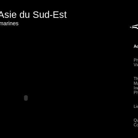
Asie du Sud-Est
-marines
Ac
Ph
Vi
Th
Ma
In
Ph
Li
Qu
Co