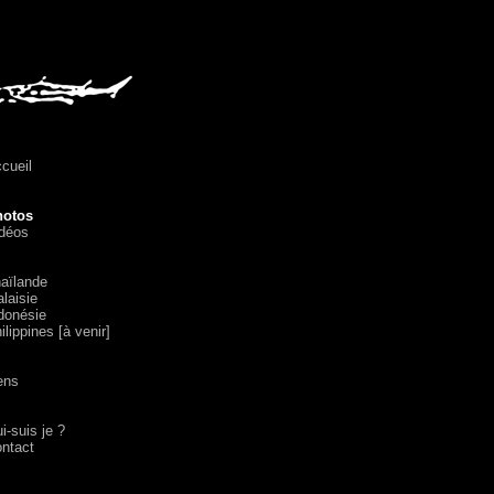
cueil
hotos
déos
aïlande
laisie
donésie
ilippines [à venir]
ens
i-suis je ?
ntact