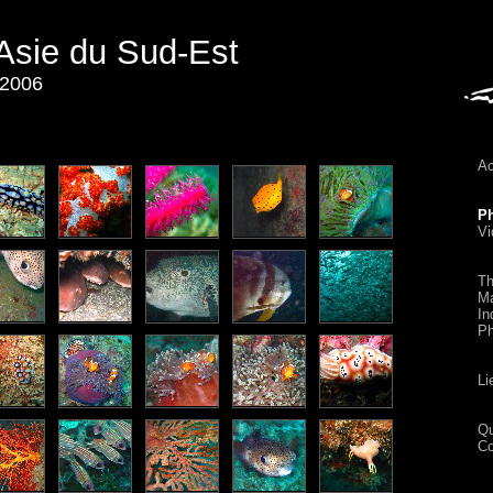
Asie du Sud-Est
 2006
Ac
P
Vi
Th
Ma
In
Ph
Li
Qu
Co